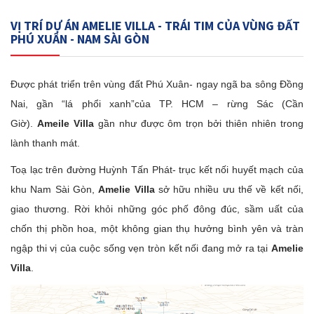
VỊ TRÍ DỰ ÁN AMELIE VILLA - TRÁI TIM CỦA VÙNG ĐẤT
PHÚ XUÂN - NAM SÀI GÒN
Được phát triển trên vùng đất Phú Xuân- ngay ngã ba sông Đồng
Nai, gần “lá phổi xanh”của TP. HCM – rừng Sác (Cần
Giờ).
Ameile Villa
gần như được ôm trọn bởi thiên nhiên trong
lành thanh mát.
Toạ lạc trên đường Huỳnh Tấn Phát- trục kết nối huyết mạch của
khu Nam Sài Gòn,
Amelie Villa
sở hữu nhiều ưu thế về kết nối,
giao thương. Rời khỏi những góc phố đông đúc, sầm uất của
chốn thị phồn hoa, một không gian thụ hưởng bình yên và tràn
ngập thi vị của cuộc sống vẹn tròn kết nối đang mở ra tại
Amelie
Villa
.