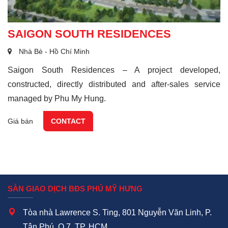
SAIGON SOUTH RESIDENCES
Nhà Bè - Hồ Chí Minh
Saigon South Residences – A project developed,
constructed, directly distributed and after-sales service
managed by Phu My Hung.
Giá bán
CONTACT
SÀN GIAO DỊCH BĐS PHÚ MỸ HƯNG
Tòa nhà Lawrence S. Ting, 801 Nguyễn Văn Linh, P.
Tân Phú, Q.7, TP. HCM.