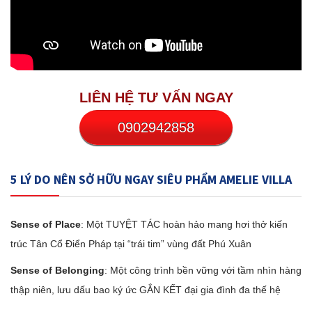
LIÊN HỆ TƯ VẤN NGAY
0902942858
5 LÝ DO NÊN SỞ HỮU NGAY SIÊU PHẨM AMELIE VILLA
Sense of Place
: Một TUYỆT TÁC hoàn hảo mang hơi thở kiến
trúc Tân Cổ Điển Pháp tại “trái tim” vùng đất Phú Xuân
Sense of Belonging
: Một công trình bền vững với tầm nhìn hàng
thập niên, lưu dấu bao ký ức GẮN KẾT đại gia đình đa thế hệ