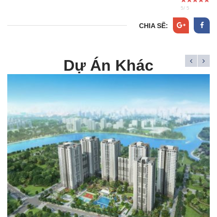
5
/
5
CHIA SẼ:
Dự Án Khác