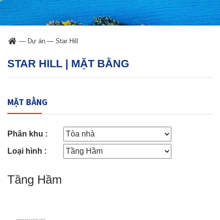
—
Dự án
—
Star Hill
STAR HILL | MẶT BẰNG
MẶT BẰNG
Phân khu :
Loại hình :
Tầng Hầm