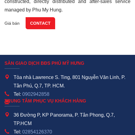
constructed, directly distributed and after-sales service
managed by Phu My Hung.
Giá bán
CONTACT
SÀN GIAO DỊCH BĐS PHÚ MỸ HƯNG
Tòa nhà Lawrence S. Ting, 801 Nguyễn Văn Linh, P.
Tân Phú, Q.7, TP. HCM.
Tel:
0902942858
TRUNG TÂM PHỤC VỤ KHÁCH HÀNG
36 Đường P, KP Panorama, P. Tân Phong, Q.7,
TP.HCM
Tel:
02854126370