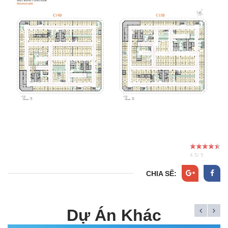
4.5
/
5
CHIA SẼ:
Dự Án Khác