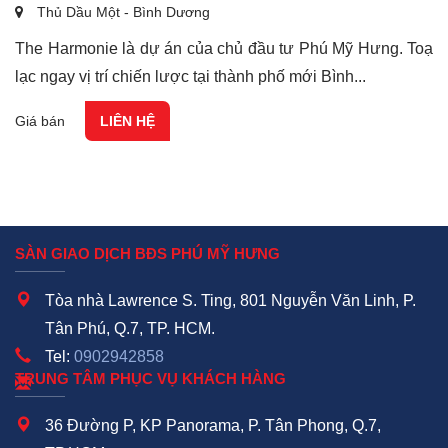
Thủ Dầu Một - Bình Dương
The Harmonie là dự án của chủ đầu tư Phú Mỹ Hưng. Toạ
lạc ngay vị trí chiến lược tại thành phố mới Bình...
Giá bán
LIÊN HỆ
SÀN GIAO DỊCH BĐS PHÚ MỸ HƯNG
Tòa nhà Lawrence S. Ting, 801 Nguyễn Văn Linh, P.
Tân Phú, Q.7, TP. HCM.
Tel:
0902942858
TRUNG TÂM PHỤC VỤ KHÁCH HÀNG
36 Đường P, KP Panorama, P. Tân Phong, Q.7,