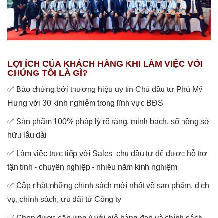
LỢI ÍCH CỦA KHÁCH HÀNG KHI LÀM VIỆC VỚI
CHÚNG TÔI LÀ GÌ?
✅ Bảo chứng bởi thương hiệu uy tín Chủ đầu tư Phú Mỹ
Hưng với 30 kinh nghiệm trong lĩnh vực BĐS
✅ Sản phẩm 100% pháp lý rõ ràng, minh bạch, sổ hồng sở
hữu lâu dài
✅ Làm việc trực tiếp với Sales chủ đầu tư để được hỗ trợ
tận tình - chuyên nghiệp - nhiều năm kinh nghiệm
✅ Cập nhật những chính sách mới nhất về sản phẩm, dịch
vụ, chính sách, ưu đãi từ Công ty
✅ Chọn được căn ưng ý với giỏ hàng đẹp và chính sách