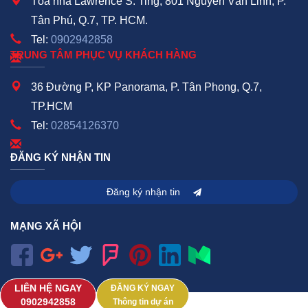
Tòa nhà Lawrence S. Ting, 801 Nguyễn Văn Linh, P.
Tân Phú, Q.7, TP. HCM.
Tel:
0902942858
TRUNG TÂM PHỤC VỤ KHÁCH HÀNG
36 Đường P, KP Panorama, P. Tân Phong, Q.7,
TP.HCM
Tel:
02854126370
ĐĂNG KÝ NHẬN TIN
Đăng ký nhận tin
MẠNG XÃ HỘI
LIÊN HỆ NGAY
ĐĂNG KÝ NGAY
‭0902942858‬
Thông tin dự án