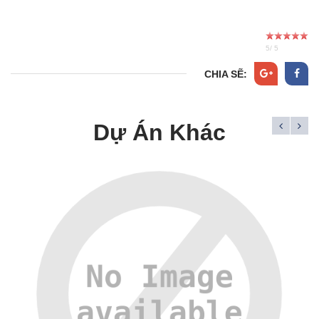
5
/
5
CHIA SẼ:
Dự Án Khác