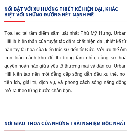
NỔI BẬT VỚI XU HƯỚNG THIẾT KẾ HIỆN ĐẠI, KHÁC
BIỆT VỚI NHỮNG ĐƯỜNG NÉT MẠNH MẼ
Tọa lạc tại tâm điểm sầm uất nhất Phú Mỹ Hưng, Urban
Hill là hiện thân của tuyệt tác đậm chất hiện đại, thiết kế từ
bàn tay tài hoa của kiến trúc sư đến từ Đức. Với ưu thế ôm
trọn toàn cảnh khu đô thị trong tầm nhìn, cùng sự hoà
quyện hoàn hảo giữa yếu tố thương mại và dân cư, Urban
Hill kiến tạo nên một đẳng cấp sống dẫn đầu xu thế, nơi
tiện ích, giải trí, dịch vụ, và phong cách sống năng động
mở ra theo từng bước chân bạn.
NƠI GIAO THOA CỦA NHỮNG TRẢI NGHIỆM ĐỘC NHẤT