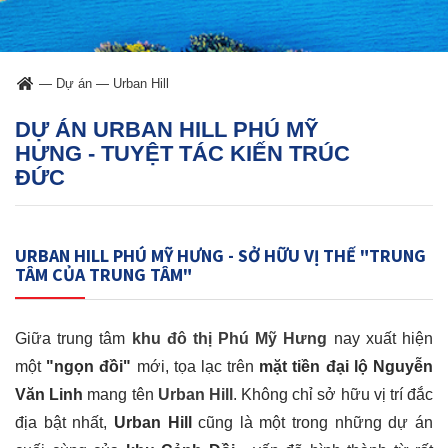
—
Dự án
—
Urban Hill
DỰ ÁN URBAN HILL PHÚ MỸ
HƯNG - TUYỆT TÁC KIẾN TRÚC
ĐỨC
URBAN HILL PHÚ MỸ HƯNG - SỞ HỮU VỊ THẾ "TRUNG
TÂM CỦA TRUNG TÂM"
Giữa trung tâm
khu đô thị Phú Mỹ Hưng
nay xuất hiện
một
"ngọn đồi"
mới, tọa lạc trên
mặt tiền đại lộ Nguyễn
Văn Linh
mang tên
Urban Hill
. Không chỉ sở hữu vị trí đắc
địa bật nhất,
Urban Hill
cũng là một trong những dự án