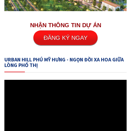
NHẬN THÔNG TIN DỰ ÁN
ĐĂNG KÝ NGAY
URBAN HILL PHÚ MỸ HƯNG - NGỌN ĐỒI XA HOA GIỮA
LÒNG PHỐ THỊ