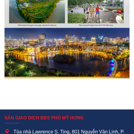
SÀN GIAO DỊCH BĐS PHÚ MỸ HƯNG
Tòa nhà Lawrence S. Ting, 801 Nguyễn Văn Linh, P.