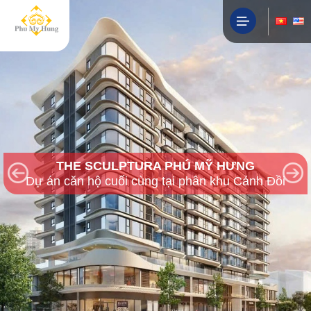
HỒNG HẠC CITY PHÚ MỸ HƯNG
Cập nhật giá bán mới nhất 09/2025