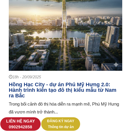
18h - 20/09/2025
Hồng Hạc City - dự án Phú Mỹ Hưng 2.0:
Hành trình kiến tạo đô thị kiểu mẫu từ Nam
ra Bắc
Trong bối cảnh đô thị hóa diễn ra mạnh mẽ, Phú Mỹ Hưng
đã vươn mình trở thành...
LIÊN HỆ NGAY
ĐĂNG KÝ NGAY
‭0902942858‬
Thông tin dự án