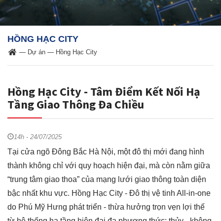
HỒNG HẠC CITY
—
Dự án
—
Hồng Hạc City
Hồng Hạc City - Tâm Điểm Kết Nối Hạ
Tầng Giao Thông Đa Chiều
14h - 24/07/2025
Tại cửa ngõ Đông Bắc Hà Nội, một đô thị mới đang hình
thành không chỉ với quy hoạch hiện đại, mà còn nằm giữa
“trung tâm giao thoa” của mạng lưới giao thông toàn diện
bậc nhất khu vực. Hồng Hạc City - Đô thị vệ tinh All-in-one
do Phú Mỹ Hưng phát triển - thừa hưởng trọn vẹn lợi thế
từ hệ thống hạ tầng hiện đại đa phương thức: thủy - không