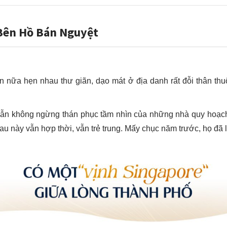
Bên Hồ Bán Nguyệt
lần nữa hẹn nhau thư giãn, dạo mát ở địa danh rất đỗi thân t
n không ngừng thán phục tầm nhìn của những nhà quy hoạch, t
 sau này vẫn hợp thời, vẫn trẻ trung. Mấy chục năm trước, họ đã