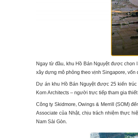
Ngay từ đầu, khu Hồ Bán Nguyệt được chọn là
xây dựng mô phỏng theo vịnh Singapore, vốn đ
Dự án khu Hồ Bán Nguyệt được 25 kiến trúc sư 
Korn Architects – người trực tiếp tham gia thiế
Công ty Skidmore, Owings & Merrill (SOM) đế
Associate của Nhật, chịu trách nhiệm thực hi
Nam Sài Gòn.