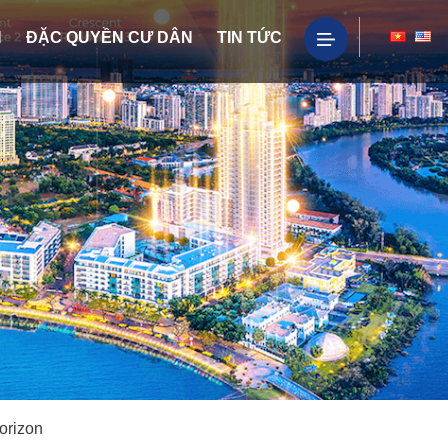
H
ĐẶC QUYỀN CƯ DÂN
TIN TỨC
orizon