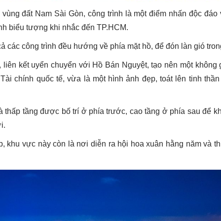
ng đất Nam Sài Gòn, công trình là một điểm nhấn độc đáo về 
danh biểu tượng khi nhắc đến TP.HCM.
cả các công trình đều hướng về phía mặt hồ, để đón làn gió tron
, liên kết uyển chuyển với Hồ Bán Nguyệt, tạo nên một không 
Tài chính quốc tế, vừa là một hình ảnh đẹp, toát lên tinh thầ
thấp tầng được bố trí ở phía trước, cao tầng ở phía sau để k
i.
p, khu vực này còn là nơi diễn ra hội hoa xuân hằng năm và t