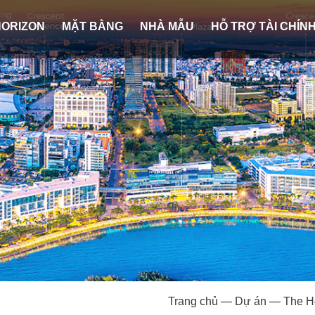
HORIZON
MẶT BẰNG
NHÀ MẪU
HỖ TRỢ TÀI CHÍN
Trang chủ
—
Dự án
—
The H