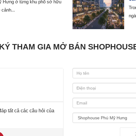
ỹ Hưng ở từng khu phố sở hữu
Tro
ệ cảnh...
ngà
KÝ THAM GIA MỞ BÁN SHOPHOUS
áp tất cả các câu hỏi của