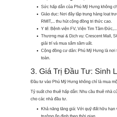
Sức hấp dẫn của Phú Mỹ Hưng không chỉ đ
Giáo dục: Nơi đây tập trung hàng loạt 
RMIT,... thu hút cộng đồng tri thức cao.
Y tế: Bệnh viện FV, Viện Tim Tâm Đức,..
Thương mại & Dịch vụ: Crescent Mall, SC
giải trí và mua sắm sầm uất.
Cộng đồng cư dân: Phú Mỹ Hưng là nơi t
toàn.
3. Giá Trị Đầu Tư: Sinh
Đầu tư vào Phú Mỹ Hưng không chỉ là mua một 
Tỷ suất cho thuê hấp dẫn: Nhu cầu thuê nhà củ
cho các nhà đầu tư.
Khả năng tăng giá: Với quỹ đất hữu hạn v
trưởng ổn định theo thời gian.