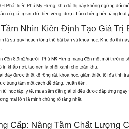
H Phát triển Phú Mỹ Hưng
, khu đô thị này không ngừng đổi mới
sản có giá trị sinh lời bền vững, được bảo chứng bởi hàng loạt y
 Tầm Nhìn Kiên Định Tạo Giá Trị
h là sự quy hoạch tổng thể bài bản và khoa học. Khu đô thị nà
.
ên đến 8,9m2/người, Phú Mỹ Hưng mang đến một môi trường sống
rí khắp nơi, tạo nên lá phổi xanh cho toàn khu.
i đây được thiết kế rộng rãi, khoa học, giảm thiểu tối đa tình 
c trung tâm một cách dễ dàng, thuận tiện.
n từ học tập, y tế, mua sắm đến giải trí đều được đáp ứng ngay
hương mại lớn là minh chứng rõ ràng nhất.
Đẳng Cấp: Nâng Tầm Chất Lượng 