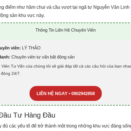
rọng điểm như hầm chui và cầu vượt tại ngã tư Nguyễn Văn Lin
t động sản khu vực này.
Thông Tin Liên Hệ Chuyên Viên
uyên viên:
LÝ THẢO
danh:
Chuyên viên tư vấn bất động sản
Viên Tư Vấn của chúng tôi sẽ giải đáp tất cả các câu hỏi của bạn nha
t động 24/7.
LIÊN HỆ NGAY • 0902942858
 Đầu Tư Hàng Đầu
đầy đủ các yếu tố để trở thành một trong những khu vực đáng s