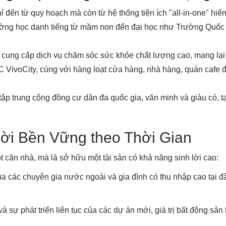
ến từ quy hoạch mà còn từ hệ thống tiện ích "all-in-one" hiế
trường học danh tiếng từ mầm non đến đại học như Trường Quố
. cung cấp dịch vụ chăm sóc sức khỏe chất lượng cao, mang lại 
 VivoCity, cùng với hàng loạt cửa hàng, nhà hàng, quán cafe 
ập trung cộng đồng cư dân đa quốc gia, văn minh và giàu có, 
 Lời Bền Vững theo Thời Gian
căn nhà, mà là sở hữu một tài sản có khả năng sinh lời cao:
a các chuyên gia nước ngoài và gia đình có thu nhập cao tại đ
à sự phát triển liên tục của các dự án mới, giá trị bất động s