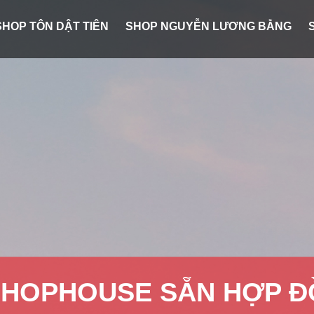
SHOP TÔN DẬT TIÊN
SHOP NGUYỄN LƯƠNG BẰNG
C HỮU HẠN - MỞ BÁN T