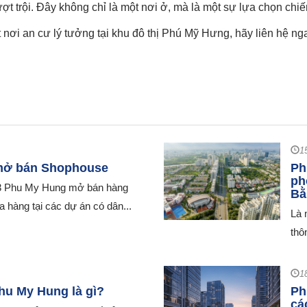
ượt trội. Đây không chỉ là một nơi ở, mà là một sự lựa chọn chi
 nơi an cư lý tưởng tại khu đô thị Phú Mỹ Hưng, hãy liên hệ n
1
mở bán Shophouse
Ph
ph
23 Phu My Hung mở bán hàng
Bằ
 hàng tại các dự án có dân...
Là 
thô
1
hu My Hung là gì?
Ph
cá