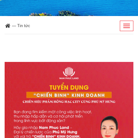
—
Tin tức
Togg
navig