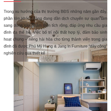
Trong xu hướng của thị trường BĐS những năm gần đây,
phần lớn khách hàng đang dần dịch chuyển sự quan tâm
sang dòng sản phẩm diện tích rộng, đáp ứng nhu cầu gia
đình đa thế hệ. Việc bố trí nội thất hợp lý, đảm bảo sinh
hoạt chung – riêng hài hòa cho từng thành viên trong gia
đình đã được Phú Mỹ Hung & Jang In Furniture “dày công”
nghiên cứu qua thiết kế