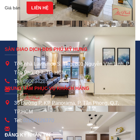
Giá bán
LIÊN HỆ
SÀN GIAO DỊCH BĐS PHÚ MỸ HƯNG
Tòa nhà Lawrence S. Ting, 801 Nguyễn Văn Linh, P.
Tân Phú, Q.7, TP. HCM.
Tel:
0902942858
TRUNG TÂM PHỤC VỤ KHÁCH HÀNG
36 Đường P, KP Panorama, P. Tân Phong, Q.7,
TP.HCM
Tel:
02854126370
ĐĂNG KÝ NHẬN TIN