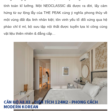
tính toán kĩ lưỡng. Một NEOCLASSIC đã được ra đời, lấy cảm
hứng từ sự lộng lẫy của THE PEAK cùng ý nghĩa phong thủy về
một vùng đất địa linh nhân kiệt; tôn vinh yếu tố đối xứng qua hệ
phào chỉ tỉ mỉ, bộ sưu tập nội thất được tuyển lựa kì công cùng
vật liệu thiên nhiên & đẳng cấp…
CĂN HỘ A8.03 - DIỆN TÍCH 124M2 - PHONG CÁCH
MODERN KOREAN