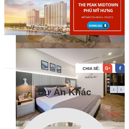
4.5
/
5
CHIA SẼ:
Dự Án Khác