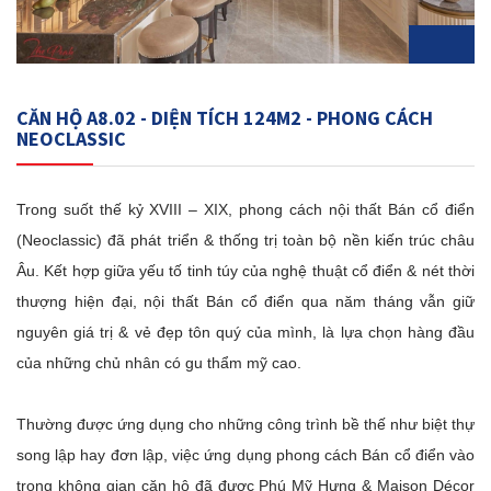
CĂN HỘ A8.02 - DIỆN TÍCH 124M2 - PHONG CÁCH
NEOCLASSIC
Trong suốt thế kỷ XVIII – XIX, phong cách nội thất Bán cổ điển
(Neoclassic) đã phát triển & thống trị toàn bộ nền kiến trúc châu
Âu. Kết hợp giữa yếu tố tinh túy của nghệ thuật cổ điển & nét thời
thượng hiện đại, nội thất Bán cổ điển qua năm tháng vẫn giữ
nguyên giá trị & vẻ đẹp tôn quý của mình, là lựa chọn hàng đầu
của những chủ nhân có gu thẩm mỹ cao.
Thường được ứng dụng cho những công trình bề thế như biệt thự
song lập hay đơn lập, việc ứng dụng phong cách Bán cổ điển vào
trong không gian căn hộ đã được Phú Mỹ Hưng & Maison Décor