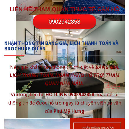
LIÊN HỆ THAM QUAN THỰC TẾ CĂN HỘ
0902942858
NHẬN THÔNG TIN BẢNG GIÁ, LỊCH THANH TOÁN VÀ
BROCHURE DỰ ÁN
Nếu quý khách cần thông tin chi tiết về
BẢNG GIÁ
,
LỊCH THANH TOÁN, NGÂN HÀNG HỖ TRỢ, THAM
QUAN NHÀ MẪU
.
ui lòng liên hệ
HOTLINE: 0902942858
hoặc để lại
V
thông tin để được hỗ trợ ngay từ chuyên viên tư vấn
của
Phú Mỹ Hưng