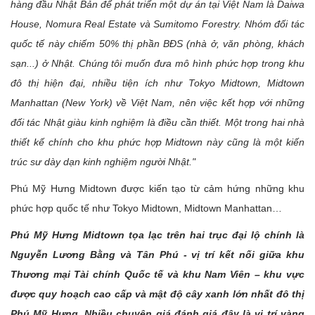
hàng đầu Nhật Bản để phát triển một dự án tại Việt Nam là Daiwa
House, Nomura Real Estate và Sumitomo Forestry. Nhóm đối tác
quốc tế này chiếm 50% thị phần BĐS (nhà ở, văn phòng, khách
sạn...) ở Nhật. Chúng tôi muốn đưa mô hình phức hợp trong khu
đô thị hiện đại, nhiều tiện ích như Tokyo Midtown, Midtown
Manhattan (New York) về Việt Nam, nên việc kết hợp với những
đối tác Nhật giàu kinh nghiệm là điều cần thiết. Một trong hai nhà
thiết kế chính cho khu phức hợp Midtown này cũng là một kiến
trúc sư dày dạn kinh nghiệm người Nhật."
Phú Mỹ Hưng Midtown được kiến tạo từ cảm hứng những khu
phức hợp quốc tế như Tokyo Midtown, Midtown Manhattan…
Phú Mỹ Hưng Midtown tọa lạc trên hai trục đại lộ chính là
Nguyễn Lương Bằng và Tân Phú - vị trí kết nối giữa khu
Thương mại Tài chính Quốc tế và khu Nam Viên – khu vực
được quy hoạch cao cấp và mật độ cây xanh lớn nhất đô thị
Phú Mỹ Hưng. Nhiều chuyên giá đánh giá đây là vị trí vàng