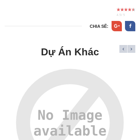
4.5
/
5
CHIA SẼ:
Dự Án Khác