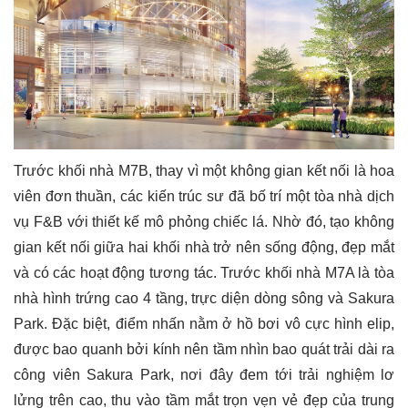
Trước khối nhà M7B, thay vì một không gian kết nối là hoa
viên đơn thuần, các kiến trúc sư đã bố trí một tòa nhà dịch
vụ F&B với thiết kế mô phỏng chiếc lá. Nhờ đó, tạo không
gian kết nối giữa hai khối nhà trở nên sống động, đẹp mắt
và có các hoạt động tương tác. Trước khối nhà M7A là tòa
nhà hình trứng cao 4 tầng, trực diện dòng sông và Sakura
Park. Đặc biệt, điểm nhấn nằm ở hồ bơi vô cực hình elip,
được bao quanh bởi kính nên tầm nhìn bao quát trải dài ra
công viên Sakura Park, nơi đây đem tới trải nghiệm lơ
lửng trên cao, thu vào tầm mắt trọn vẹn vẻ đẹp của trung