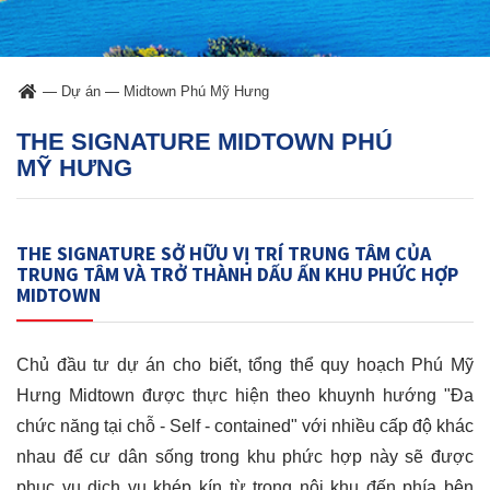
—
Dự án
—
Midtown Phú Mỹ Hưng
THE SIGNATURE MIDTOWN PHÚ
MỸ HƯNG
THE SIGNATURE SỞ HỮU VỊ TRÍ TRUNG TÂM CỦA
TRUNG TÂM VÀ TRỞ THÀNH DẤU ẤN KHU PHỨC HỢP
MIDTOWN
Chủ đầu tư dự án cho biết, tổng thể quy hoạch Phú Mỹ
Hưng Midtown được thực hiện theo khuynh hướng "Đa
chức năng tại chỗ - Self - contained" với nhiều cấp độ khác
nhau để cư dân sống trong khu phức hợp này sẽ được
phục vụ dịch vụ khép kín từ trong nội khu đến phía bên