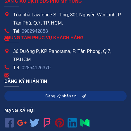
SÀN GIAO DỊCH BĐS PHÚ MỸ HƯNG
Tòa nhà Lawrence S. Ting, 801 Nguyễn Văn Linh, P.
Tân Phú, Q.7, TP. HCM.
Tel:
0902942858
TRUNG TÂM PHỤC VỤ KHÁCH HÀNG
36 Đường P, KP Panorama, P. Tân Phong, Q.7,
TP.HCM
Tel:
02854126370
ĐĂNG KÝ NHẬN TIN
Đăng ký nhận tin
MẠNG XÃ HỘI