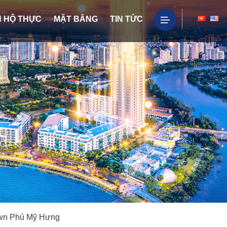
 HỘ THỰC
MẶT BẰNG
TIN TỨC
wn Phú Mỹ Hưng