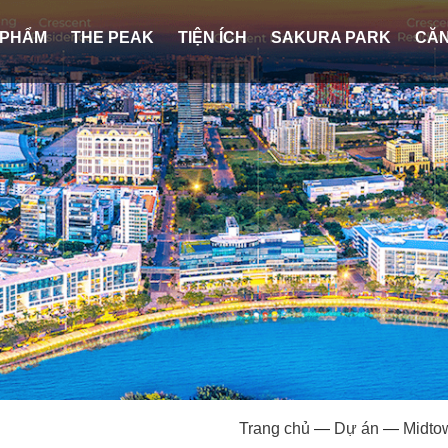
 PHẨM
THE PEAK
TIỆN ÍCH
SAKURA PARK
CĂN
Trang chủ
—
Dự án
—
Midto