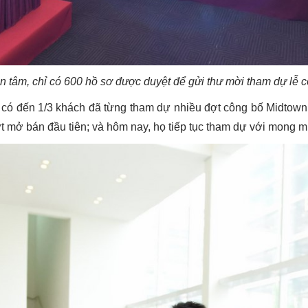
 tâm, chỉ có 600 hồ sơ được duyệt để gửi thư mời tham dự lễ 
ch, có đến 1/3 khách đã từng tham dự nhiều đợt công bố Midto
t mở bán đầu tiên; và hôm nay, họ tiếp tục tham dự với mong 