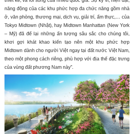
thiết kế, và lối sống của nhiều quốc gia. Sự kỳ vĩ, hiện đại,
năng động của các khu phức hợp đa chức năng gồm nhà
ở, văn phòng, thương mại, dịch vụ, giải trí, ẩm thực,… của
Tokyo Midtown (Nhật), hay Midtown Manhattan (New York
– Mỹ) đã để lại những ấn tượng sâu sắc cho chúng tôi,
khơi gợi khát khao kiến tạo nên một khu phức hợp
Midtown dành cho người Việt ngay tại đất nước Việt Nam,
theo một phong cách riêng, phù hợp với địa thế đặc trưng
của vùng đất phương Nam này”.