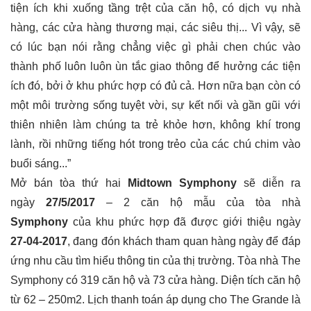
tiện ích khi xuống tầng trệt của căn hộ, có dịch vụ nhà
hàng, các cửa hàng thương mại, các siêu thị... Vì vậy, sẽ
có lúc bạn nói rằng chẳng việc gì phải chen chúc vào
thành phố luôn luôn ùn tắc giao thông để hưởng các tiện
ích đó, bởi ở khu phức hợp có đủ cả. Hơn nữa bạn còn có
một môi trường sống tuyệt vời, sự kết nối và gần gũi với
thiên nhiên làm chúng ta trẻ khỏe hơn, không khí trong
lành, rồi những tiếng hót trong trẻo của các chú chim vào
buổi sáng...”
Mở bán tòa thứ hai
Midtown Symphony
sẽ diễn ra
ngày
27/5/2017
– 2 căn hộ mẫu của tòa nhà
Symphony
của khu phức hợp đã được giới thiệu ngày
27-04-2017
, đang đón khách tham quan hàng ngày để đáp
ứng nhu cầu tìm hiểu thông tin của thị trường. Tòa nhà The
Symphony có 319 căn hộ và 73 cửa hàng. Diện tích căn hộ
từ 62 – 250m2. Lịch thanh toán áp dụng cho The Grande là