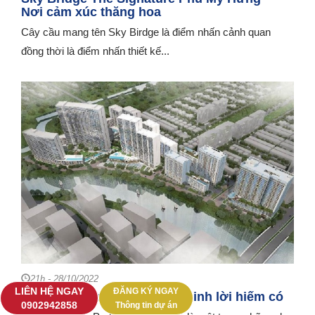
Nơi cảm xúc thăng hoa
Cây cầu mang tên Sky Birdge là điểm nhấn cảnh quan
đồng thời là điểm nhấn thiết kế...
21h - 28/10/2022
LIÊN HỆ NGAY
ĐĂNG KÝ NGAY
Căn hộ Sakura Park cơ hội sinh lời hiếm có
‭0902942858‬
Thông tin dự án