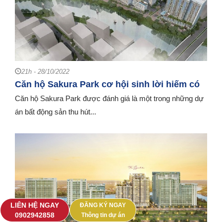
21h - 28/10/2022
Căn hộ Sakura Park cơ hội sinh lời hiếm có
Căn hộ Sakura Park được đánh giá là một trong những dự
án bất động sản thu hút...
LIÊN HỆ NGAY
ĐĂNG KÝ NGAY
‭0902942858‬
Thông tin dự án