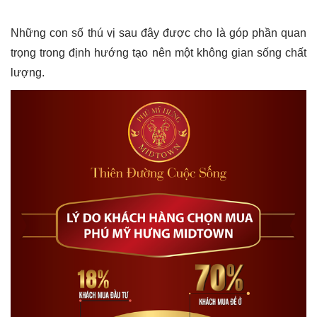
Những con số thú vị sau đây được cho là góp phần quan
trọng trong định hướng tạo nên một không gian sống chất
lượng.