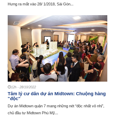
Hưng ra mắt vào 28/ 1/2018, Sài Gòn...
12h - 28/10/2022
Tâm lý cư dân dự án Midtown: Chuộng hàng
"độc"
Dự án Midtown quận 7 mang những nét “độc nhất vô nhị”,
chủ đầu tư Midtown Phú Mỹ...