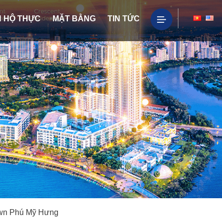
 HỘ THỰC
MẶT BẰNG
TIN TỨC
wn Phú Mỹ Hưng