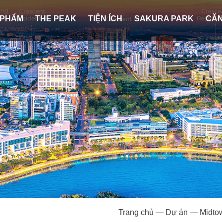
 PHẨM
THE PEAK
TIỆN ÍCH
SAKURA PARK
CĂN
Trang chủ
—
Dự án
—
Midto