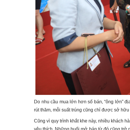
Do nhu cầu mua lớn hơn số bán, “ông lớn” địa
rút thăm, mỗi suất trúng cũng chỉ được sở hữ
Cũng vì quy trình khắt khe này, nhiều khách h
yêu thích. Những buổi mở bán từ đó cũng trở 