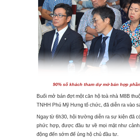
90% số khách tham dự mở bán hợp phần 
Buổi mở bán đợt một căn hộ toà nhà M8B thu
TNHH Phú Mỹ Hưng tổ chức, đã diễn ra vào s
Ngay từ 6h30, hội trường diễn ra sự kiện đã 
phức hợp, được đầu tư về mọi mặt như cảnh qu
động đến sớm để ủng hộ chủ đầu tư.