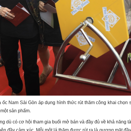
 ốc Nam Sài Gòn áp dụng hình thức rút thăm công khai chọn s
u một sản phẩm.
àng dù có cơ hội tham gia buổi mở bán và đầy đủ về khả năng tà
nên đầy cảm xúc. Mỗi một lá thăm được rút ra là gương mặt đầ