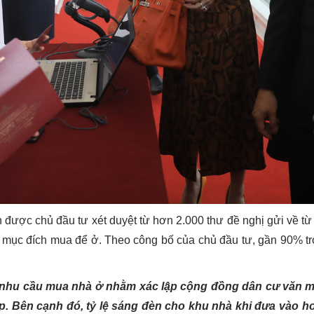
 được chủ đầu tư xét duyệt từ hơn 2.000 thư đề nghị gửi về t
từ mục đích mua để ở. Theo công bố của chủ đầu tư, gần 90% 
nhu cầu mua nhà ở nhằm xác lập cộng đồng dân cư văn min
hợp. Bên cạnh đó, tỷ lệ sáng đèn cho khu nhà khi đưa vào ho