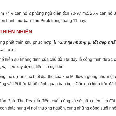
m 74% căn hộ 2 phòng ngủ diện tích 70-97 m2, 25% căn hộ 3
tiến hành mở bán
The Peak
trong tháng 11 này.
THIÊN NHIÊN
ng phát triển khu phức hợp là
"Giữ lại những gì tốt đẹp nh
cái trước.
thể hiện sự khẳng định của chủ đầu tư đây là công trình được
, vật liệu xây dựng, tiện ích nội khu...
ng thể dự án cho biết địa thế của khu Midtown giống như một 
và kết thúc là hồ cảnh quan bao bọc. Các nhà kiến trúc đã tô
n Phú. The Peak là điểm cuối cùng và sở hữu diện tích đất lớ
con thác hùng vĩ nơi thượng nguồn, cùng những dòng suối nhỏ 