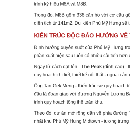
trình ký hiệu M8A và M8B.
Trong đó, M8B gồm 338 căn hộ với cơ cấu gồ
diện tích từ 141m2. Dự kiến Phú Mỹ Hưng sẽ 
KIẾN TRÚC ĐỘC ĐÁO HƯỚNG VỀ 
Định hướng xuyên suốt của Phú Mỹ Hưng tro
phần xuất hiện sau luôn có nhiều cải tiến hơn 
Ngay từ cách đặt tên -
The Peak
(đỉnh cao) - 
quy hoạch chi tiết, thiết kế nội thất - ngoại cảnh
Ông Tan Gek Meng - Kiến trúc sư quy hoạch tổ
đầu là đoạn giao với đường Nguyễn Lương Bằng 
trình quy hoạch tổng thể toàn khu.
Theo đó, dự án mở rộng dần về phía đường Tâ
nhất khu Phú Mỹ Hưng Midtown - tượng trưng 