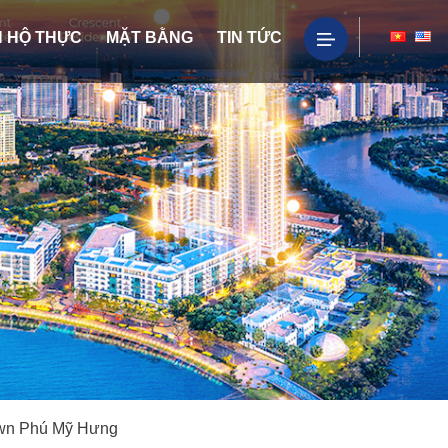
 HỘ THỰC
MẶT BẰNG
TIN TỨC
wn Phú Mỹ Hưng