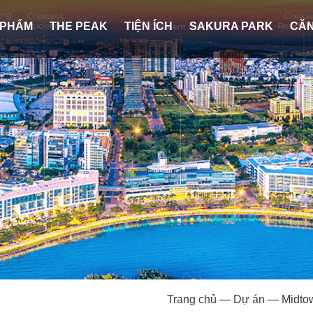
 PHẨM
THE PEAK
TIỆN ÍCH
SAKURA PARK
CĂN
Trang chủ
—
Dự án
—
Midto